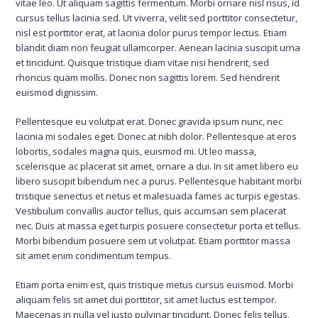
vitae leo. Ut aliquam sagittis fermentum. Morbi ornare nisl risus, id
cursus tellus lacinia sed. Ut viverra, velit sed porttitor consectetur,
nisl est porttitor erat, at lacinia dolor purus tempor lectus. Etiam
blandit diam non feugiat ullamcorper. Aenean lacinia suscipit urna
et tincidunt. Quisque tristique diam vitae nisi hendrerit, sed
rhoncus quam mollis. Donec non sagittis lorem. Sed hendrerit
euismod dignissim.
Pellentesque eu volutpat erat. Donec gravida ipsum nunc, nec
lacinia mi sodales eget. Donec at nibh dolor. Pellentesque at eros
lobortis, sodales magna quis, euismod mi. Ut leo massa,
scelerisque ac placerat sit amet, ornare a dui. In sit amet libero eu
libero suscipit bibendum nec a purus. Pellentesque habitant morbi
tristique senectus et netus et malesuada fames ac turpis egestas.
Vestibulum convallis auctor tellus, quis accumsan sem placerat
nec. Duis at massa eget turpis posuere consectetur porta et tellus.
Morbi bibendum posuere sem ut volutpat. Etiam porttitor massa
sit amet enim condimentum tempus.
Etiam porta enim est, quis tristique metus cursus euismod. Morbi
aliquam felis sit amet dui porttitor, sit amet luctus est tempor.
Maecenas in nulla vel justo pulvinar tincidunt. Donec felis tellus,