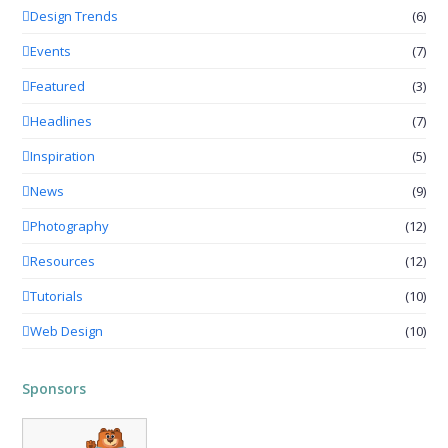
Design Trends
(6)
Events
(7)
Featured
(3)
Headlines
(7)
Inspiration
(5)
News
(9)
Photography
(12)
Resources
(12)
Tutorials
(10)
Web Design
(10)
Sponsors