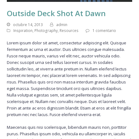
Outside Deck Shot At Dawn
octubre 14, 2013
admin
Inspiration
,
Photography
,
Resources
1 comentario
Lorem ipsum dolor sit amet, consectetur adipiscing elit. Quisque
fermentum ac urna et auctor. Duis ultricies congue malesuada.
Fusce neque mauris, varius vel elit nec, auctor vehicula odio.
Donec suscipit urna sed tellus laoreet cursus. In sodales
sollicitudin leo, at viverra ante pretium in. Nullam eleifend lectus
laoreet mi tempor, nec placerat lorem venenatis. In sed adipiscing
risus. Phasellus quis orci non massa interdum gravida faucibus
eget massa. Suspendisse tincidunt orci quis ultricies dapibus.
Nulla volutpat egestas sem, sit amet pellentesque ligula
scelerisque et. Nullam nec convallis neque. Duis et laoreet velit.
Proin at ante ac eros dignissim blandit. Etiam at eros at elit fringilla
pretium nec nec lacus. Fusce eleifend viverra erat.
Maecenas quis nisi scelerisque, bibendum mauris non, porttitor
purus. Phasellus ipsum odio, vehicula eu ullamcorper in, iaculis