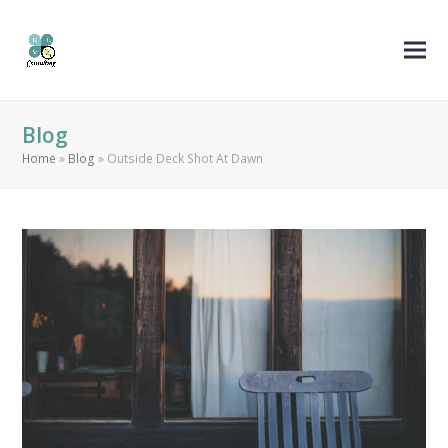
Blog
Home
»
Blog
»
Outside Deck Shot At Dawn