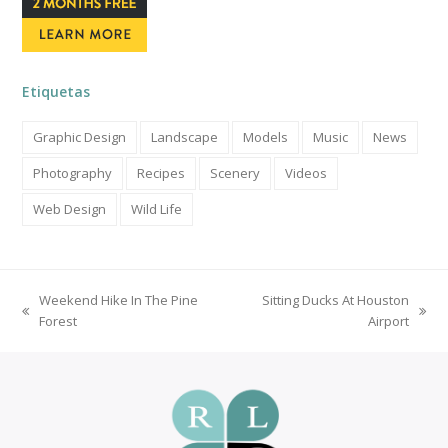
Etiquetas
Graphic Design
Landscape
Models
Music
News
Photography
Recipes
Scenery
Videos
Web Design
Wild Life
Weekend Hike In The Pine
Sitting Ducks At Houston
previous
next
Forest
Airport
post:
post: