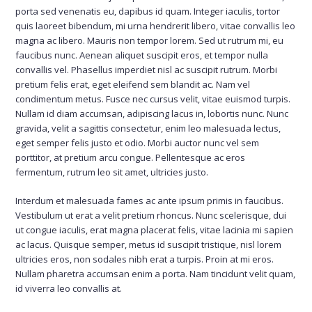
porta sed venenatis eu, dapibus id quam. Integer iaculis, tortor
quis laoreet bibendum, mi urna hendrerit libero, vitae convallis leo
magna ac libero. Mauris non tempor lorem. Sed ut rutrum mi, eu
faucibus nunc. Aenean aliquet suscipit eros, et tempor nulla
convallis vel. Phasellus imperdiet nisl ac suscipit rutrum. Morbi
pretium felis erat, eget eleifend sem blandit ac. Nam vel
condimentum metus. Fusce nec cursus velit, vitae euismod turpis.
Nullam id diam accumsan, adipiscing lacus in, lobortis nunc. Nunc
gravida, velit a sagittis consectetur, enim leo malesuada lectus,
eget semper felis justo et odio. Morbi auctor nunc vel sem
porttitor, at pretium arcu congue. Pellentesque ac eros
fermentum, rutrum leo sit amet, ultricies justo.
Interdum et malesuada fames ac ante ipsum primis in faucibus.
Vestibulum ut erat a velit pretium rhoncus. Nunc scelerisque, dui
ut congue iaculis, erat magna placerat felis, vitae lacinia mi sapien
ac lacus. Quisque semper, metus id suscipit tristique, nisl lorem
ultricies eros, non sodales nibh erat a turpis. Proin at mi eros.
Nullam pharetra accumsan enim a porta. Nam tincidunt velit quam,
id viverra leo convallis at.