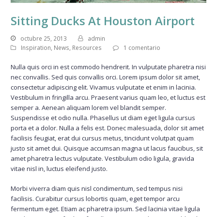
Sitting Ducks At Houston Airport
octubre 25, 2013
admin
Inspiration
,
News
,
Resources
1 comentario
Nulla quis orci in est commodo hendrerit. In vulputate pharetra nisi
nec convallis. Sed quis convallis orci. Lorem ipsum dolor sit amet,
consectetur adipiscing elit. Vivamus vulputate et enim in lacinia.
Vestibulum in fringilla arcu. Praesent varius quam leo, et luctus est
semper a. Aenean aliquam lorem vel blandit semper.
Suspendisse et odio nulla. Phasellus ut diam eget ligula cursus
porta et a dolor. Nulla a felis est. Donec malesuada, dolor sit amet
facilisis feugiat, erat dui cursus metus, tincidunt volutpat quam
justo sit amet dui. Quisque accumsan magna ut lacus faucibus, sit
amet pharetra lectus vulputate. Vestibulum odio ligula, gravida
vitae nisl in, luctus eleifend justo.
Morbi viverra diam quis nisl condimentum, sed tempus nisi
facilisis. Curabitur cursus lobortis quam, eget tempor arcu
fermentum eget. Etiam ac pharetra ipsum. Sed lacinia vitae ligula