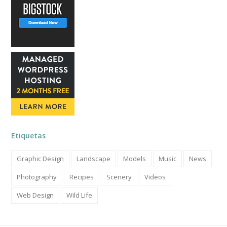
Etiquetas
Graphic Design
Landscape
Models
Music
News
Photography
Recipes
Scenery
Videos
Web Design
Wild Life