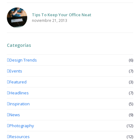
Tips To Keep Your Office Neat
noviembre 21, 2013
Categorías
Design Trends
(6)
Events
(7)
Featured
(3)
Headlines
(7)
Inspiration
(5)
News
(9)
Photography
(12)
Resources
(12)