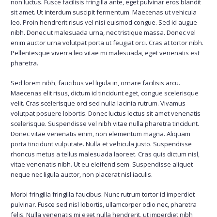
non luctus. Fusce facilisis fringilla ante, eget pulvinar eros blandit
sit amet. Ut interdum suscipit fermentum. Maecenas ut vehicula
leo. Proin hendrerit risus vel nisi euismod congue. Sed id augue
nibh. Donec ut malesuada urna, nec tristique massa. Donec vel
enim auctor urna volutpat porta ut feugiat orci. Cras at tortor nibh.
Pellentesque viverra leo vitae mi malesuada, eget venenatis est
pharetra.
Sed lorem nibh, faucibus vel ligula in, ornare facilisis arcu.
Maecenas elit risus, dictum id tincidunt eget, congue scelerisque
velit. Cras scelerisque orci sed nulla lacinia rutrum. Vivamus
volutpat posuere lobortis. Donec luctus lectus sit amet venenatis
scelerisque. Suspendisse vel nibh vitae nulla pharetra tincidunt.
Donec vitae venenatis enim, non elementum magna. Aliquam
porta tincidunt vulputate. Nulla et vehicula justo. Suspendisse
rhoncus metus a tellus malesuada laoreet. Cras quis dictum nisl,
vitae venenatis nibh. Ut eu eleifend sem. Suspendisse aliquet
neque nec ligula auctor, non placerat nisl iaculis.
Morbi fringilla fringilla faucibus. Nunc rutrum tortor id imperdiet
pulvinar. Fusce sed nisl lobortis, ullamcorper odio nec, pharetra
felis. Nulla venenatis mi eget nulla hendrerit, ut imperdiet nibh