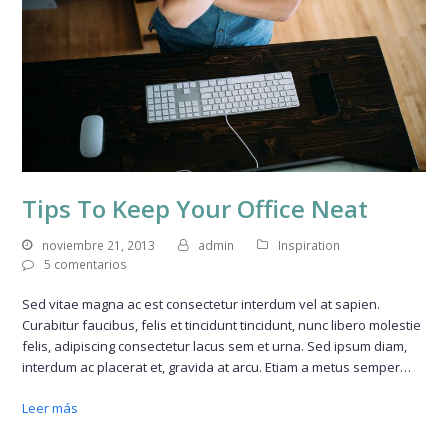
Tips To Keep Your Office Neat
noviembre 21, 2013
admin
Inspiration
5 comentarios
Sed vitae magna ac est consectetur interdum vel at sapien.
Curabitur faucibus, felis et tincidunt tincidunt, nunc libero molestie
felis, adipiscing consectetur lacus sem et urna. Sed ipsum diam,
interdum ac placerat et, gravida at arcu. Etiam a metus semper…
Leer más