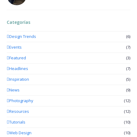
Categorías
Design Trends
(6)
Events
(7)
Featured
(3)
Headlines
(7)
Inspiration
(5)
News
(9)
Photography
(12)
Resources
(12)
Tutorials
(10)
Web Design
(10)