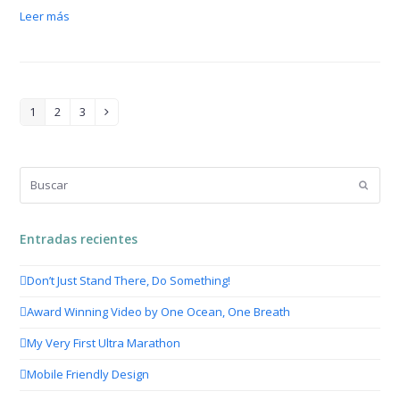
Leer más
1
2
3
Page
Page
Page
Siguiente
Buscar
Enviar
Entradas recientes
Don’t Just Stand There, Do Something!
Award Winning Video by One Ocean, One Breath
My Very First Ultra Marathon
Mobile Friendly Design