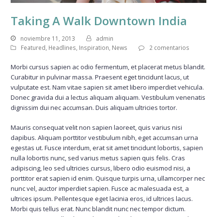
Taking A Walk Downtown India
noviembre 11, 2013
admin
Featured
,
Headlines
,
Inspiration
,
News
2 comentarios
Morbi cursus sapien ac odio fermentum, et placerat metus blandit.
Curabitur in pulvinar massa. Praesent eget tincidunt lacus, ut
vulputate est. Nam vitae sapien sit amet libero imperdiet vehicula.
Donec gravida dui a lectus aliquam aliquam. Vestibulum venenatis
dignissim dui nec accumsan. Duis aliquam ultricies tortor.
Mauris consequat velit non sapien laoreet, quis varius nisi
dapibus. Aliquam porttitor vestibulum nibh, eget accumsan urna
egestas ut. Fusce interdum, erat sit amet tincidunt lobortis, sapien
nulla lobortis nunc, sed varius metus sapien quis felis. Cras
adipiscing, leo sed ultricies cursus, libero odio euismod nisi, a
porttitor erat sapien id enim. Quisque turpis urna, ullamcorper nec
nunc vel, auctor imperdiet sapien. Fusce ac malesuada est, a
ultrices ipsum. Pellentesque eget lacinia eros, id ultrices lacus.
Morbi quis tellus erat. Nunc blandit nunc nec tempor dictum.