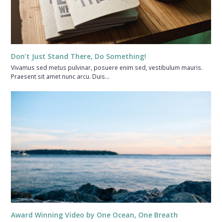
Don’t Just Stand There, Do Something!
Vivamus sed metus pulvinar, posuere enim sed, vestibulum mauris.
Praesent sit amet nunc arcu. Duis…
Award Winning Video by One Ocean, One Breath