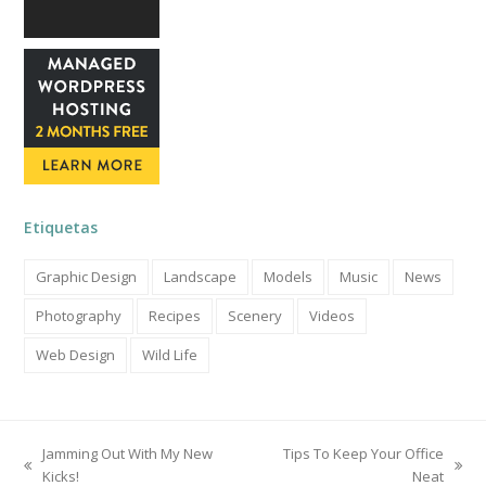
Etiquetas
Graphic Design
Landscape
Models
Music
News
Photography
Recipes
Scenery
Videos
Web Design
Wild Life
Jamming Out With My New
Tips To Keep Your Office
previous
next
Kicks!
Neat