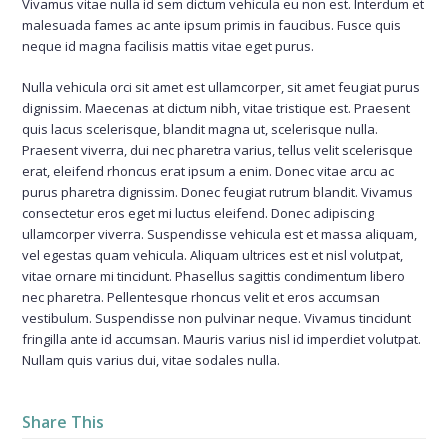
Vivamus vitae nulla id sem dictum vehicula eu non est. Interdum et
malesuada fames ac ante ipsum primis in faucibus. Fusce quis
neque id magna facilisis mattis vitae eget purus.
Nulla vehicula orci sit amet est ullamcorper, sit amet feugiat purus
dignissim. Maecenas at dictum nibh, vitae tristique est. Praesent
quis lacus scelerisque, blandit magna ut, scelerisque nulla.
Praesent viverra, dui nec pharetra varius, tellus velit scelerisque
erat, eleifend rhoncus erat ipsum a enim. Donec vitae arcu ac
purus pharetra dignissim. Donec feugiat rutrum blandit. Vivamus
consectetur eros eget mi luctus eleifend. Donec adipiscing
ullamcorper viverra. Suspendisse vehicula est et massa aliquam,
vel egestas quam vehicula. Aliquam ultrices est et nisl volutpat,
vitae ornare mi tincidunt. Phasellus sagittis condimentum libero
nec pharetra. Pellentesque rhoncus velit et eros accumsan
vestibulum. Suspendisse non pulvinar neque. Vivamus tincidunt
fringilla ante id accumsan. Mauris varius nisl id imperdiet volutpat.
Nullam quis varius dui, vitae sodales nulla.
Share This