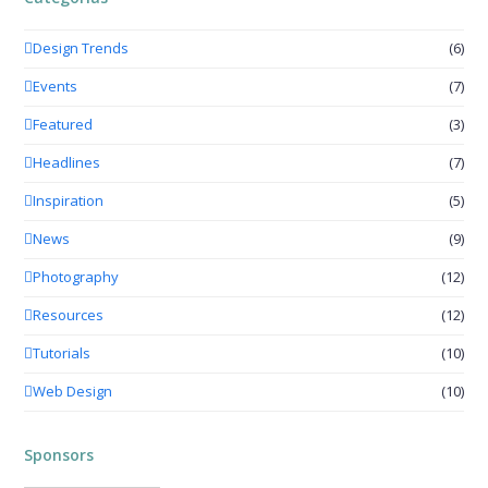
Design Trends
(6)
Events
(7)
Featured
(3)
Headlines
(7)
Inspiration
(5)
News
(9)
Photography
(12)
Resources
(12)
Tutorials
(10)
Web Design
(10)
Sponsors