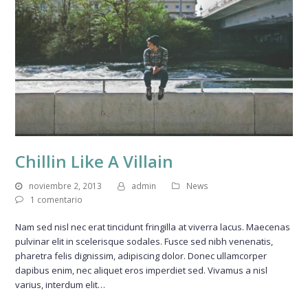
Chillin Like A Villain
noviembre 2, 2013
admin
News
1 comentario
Nam sed nisl nec erat tincidunt fringilla at viverra lacus. Maecenas
pulvinar elit in scelerisque sodales. Fusce sed nibh venenatis,
pharetra felis dignissim, adipiscing dolor. Donec ullamcorper
dapibus enim, nec aliquet eros imperdiet sed. Vivamus a nisl
varius, interdum elit…