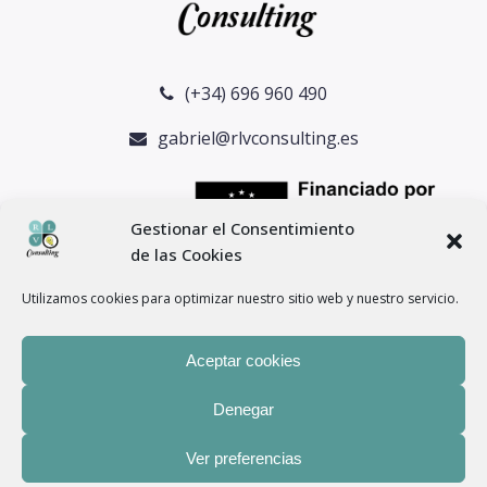
(+34) 696 960 490
gabriel@rlvconsulting.es
Gestionar el Consentimiento
de las Cookies
Utilizamos cookies para optimizar nuestro sitio web y nuestro servicio.
Aceptar cookies
Denegar
® Copyright 2024 –
RLV Consulting
– Todos los derechos
Ver preferencias
reservados. |
Aviso legal
–
Política de privacidad