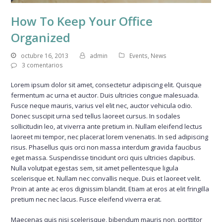
How To Keep Your Office
Organized
octubre 16, 2013
admin
Events
,
News
3 comentarios
Lorem ipsum dolor sit amet, consectetur adipiscing elit. Quisque
fermentum ac urna et auctor. Duis ultricies congue malesuada.
Fusce neque mauris, varius vel elit nec, auctor vehicula odio.
Donec suscipit urna sed tellus laoreet cursus. In sodales
sollicitudin leo, at viverra ante pretium in. Nullam eleifend lectus
laoreet mi tempor, nec placerat lorem venenatis. In sed adipiscing
risus. Phasellus quis orci non massa interdum gravida faucibus
eget massa. Suspendisse tincidunt orci quis ultricies dapibus.
Nulla volutpat egestas sem, sit amet pellentesque ligula
scelerisque et. Nullam nec convallis neque. Duis et laoreet velit.
Proin at ante ac eros dignissim blandit. Etiam at eros at elit fringilla
pretium nec nec lacus. Fusce eleifend viverra erat.
Maecenas quis nisi scelerisque, bibendum mauris non, porttitor