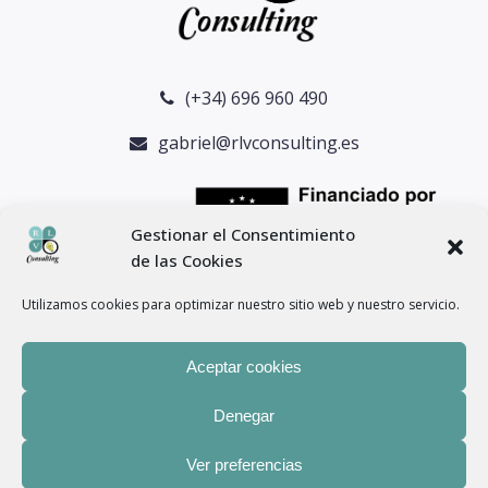
(+34) 696 960 490
gabriel@rlvconsulting.es
Gestionar el Consentimiento
de las Cookies
Utilizamos cookies para optimizar nuestro sitio web y nuestro servicio.
Aceptar cookies
Denegar
® Copyright 2024 –
RLV Consulting
– Todos los derechos
Ver preferencias
reservados. |
Aviso legal
–
Política de privacidad