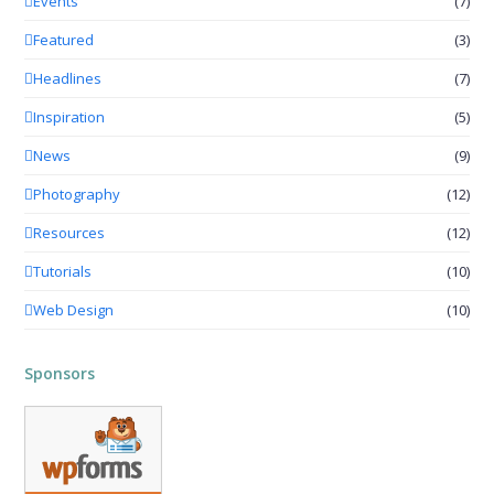
Events
(7)
Featured
(3)
Headlines
(7)
Inspiration
(5)
News
(9)
Photography
(12)
Resources
(12)
Tutorials
(10)
Web Design
(10)
Sponsors