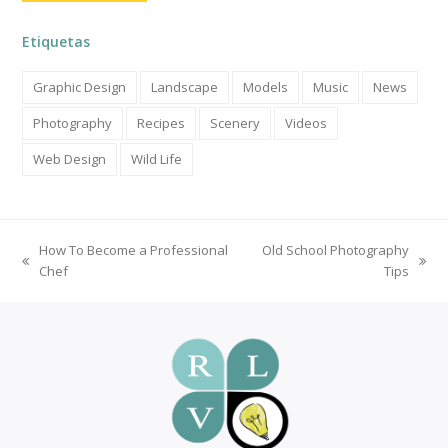
Etiquetas
Graphic Design
Landscape
Models
Music
News
Photography
Recipes
Scenery
Videos
Web Design
Wild Life
How To Become a Professional
Old School Photography
previous
next
Chef
Tips
post:
post: