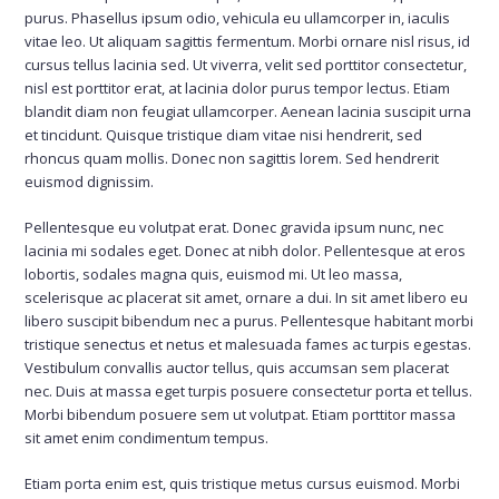
purus. Phasellus ipsum odio, vehicula eu ullamcorper in, iaculis
vitae leo. Ut aliquam sagittis fermentum. Morbi ornare nisl risus, id
cursus tellus lacinia sed. Ut viverra, velit sed porttitor consectetur,
nisl est porttitor erat, at lacinia dolor purus tempor lectus. Etiam
blandit diam non feugiat ullamcorper. Aenean lacinia suscipit urna
et tincidunt. Quisque tristique diam vitae nisi hendrerit, sed
rhoncus quam mollis. Donec non sagittis lorem. Sed hendrerit
euismod dignissim.
Pellentesque eu volutpat erat. Donec gravida ipsum nunc, nec
lacinia mi sodales eget. Donec at nibh dolor. Pellentesque at eros
lobortis, sodales magna quis, euismod mi. Ut leo massa,
scelerisque ac placerat sit amet, ornare a dui. In sit amet libero eu
libero suscipit bibendum nec a purus. Pellentesque habitant morbi
tristique senectus et netus et malesuada fames ac turpis egestas.
Vestibulum convallis auctor tellus, quis accumsan sem placerat
nec. Duis at massa eget turpis posuere consectetur porta et tellus.
Morbi bibendum posuere sem ut volutpat. Etiam porttitor massa
sit amet enim condimentum tempus.
Etiam porta enim est, quis tristique metus cursus euismod. Morbi