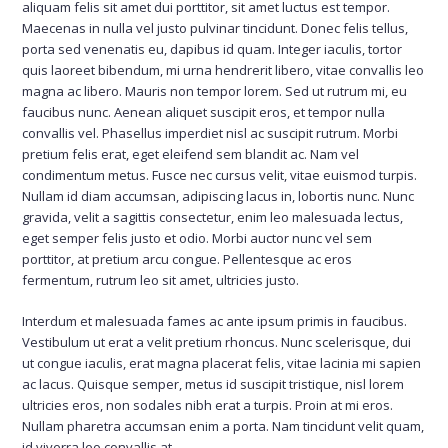
aliquam felis sit amet dui porttitor, sit amet luctus est tempor.
Maecenas in nulla vel justo pulvinar tincidunt. Donec felis tellus,
porta sed venenatis eu, dapibus id quam. Integer iaculis, tortor
quis laoreet bibendum, mi urna hendrerit libero, vitae convallis leo
magna ac libero. Mauris non tempor lorem. Sed ut rutrum mi, eu
faucibus nunc. Aenean aliquet suscipit eros, et tempor nulla
convallis vel. Phasellus imperdiet nisl ac suscipit rutrum. Morbi
pretium felis erat, eget eleifend sem blandit ac. Nam vel
condimentum metus. Fusce nec cursus velit, vitae euismod turpis.
Nullam id diam accumsan, adipiscing lacus in, lobortis nunc. Nunc
gravida, velit a sagittis consectetur, enim leo malesuada lectus,
eget semper felis justo et odio. Morbi auctor nunc vel sem
porttitor, at pretium arcu congue. Pellentesque ac eros
fermentum, rutrum leo sit amet, ultricies justo.
Interdum et malesuada fames ac ante ipsum primis in faucibus.
Vestibulum ut erat a velit pretium rhoncus. Nunc scelerisque, dui
ut congue iaculis, erat magna placerat felis, vitae lacinia mi sapien
ac lacus. Quisque semper, metus id suscipit tristique, nisl lorem
ultricies eros, non sodales nibh erat a turpis. Proin at mi eros.
Nullam pharetra accumsan enim a porta. Nam tincidunt velit quam,
id viverra leo convallis at.