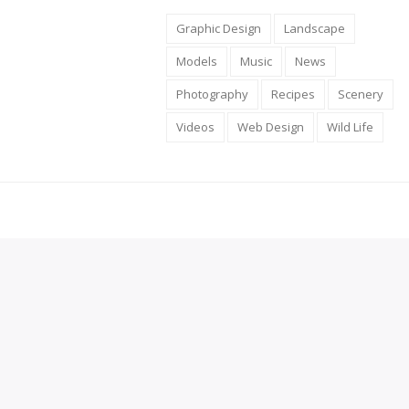
Graphic Design
Landscape
Models
Music
News
Photography
Recipes
Scenery
Videos
Web Design
Wild Life