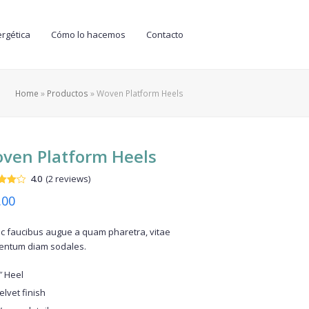
rgética
Cómo lo hacemos
Contacto
Home
»
Productos
»
Woven Platform Heels
ven Platform Heels
4.0
(
2
reviews
)
ado
El
.00
.00
en
cio
precio
 a
raciones
c faucibus augue a quam pharetra, vitae
ginal
actual
entum diam sodales.
ntes
es:
″ Heel
.00.
$77.00.
elvet finish