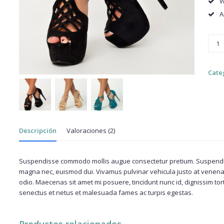
W
A
Wov
Platf
Heel
cant
Cate
Descripción
Valoraciones (2)
Suspendisse commodo mollis augue consectetur pretium. Suspendiss
magna nec, euismod dui. Vivamus pulvinar vehicula justo at venenat
odio. Maecenas sit amet mi posuere, tincidunt nunc id, dignissim tor
senectus et netus et malesuada fames ac turpis egestas.
Productos relacionados