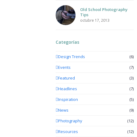
Old School Photography
Tips
octubre 17, 2013
Categorías
Design Trends
(6)
Events
(7)
Featured
(3)
Headlines
(7)
Inspiration
(5)
News
(9)
Photography
(12)
Resources
(12)