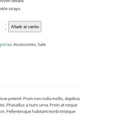
oven details
nkle straps
en
Añadir al carrito
orm
s
idad
gorías:
Accessories
,
Sale
e potenti. Proin non nulla mollis, dapibus
is. Phasellus a nunc urna. Proin at neque
tor. Pellentesque habitant morbi tristique