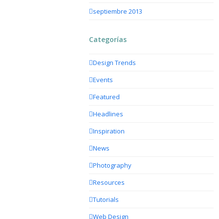
septiembre 2013
Categorías
Design Trends
Events
Featured
Headlines
Inspiration
News
Photography
Resources
Tutorials
Web Design