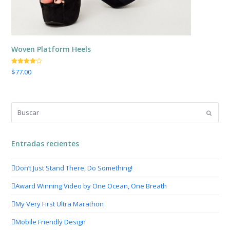
Woven Platform Heels
El
El
Valorado
$
77.00
con
4.00
precio
precio
de 5
original
actual
era:
es:
Buscar
$88.00.
$77.00.
Enviar
Entradas recientes
Don’t Just Stand There, Do Something!
Award Winning Video by One Ocean, One Breath
My Very First Ultra Marathon
Mobile Friendly Design