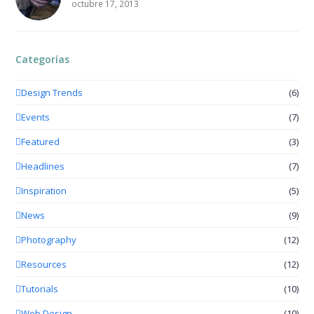
octubre 17, 2013
Categorías
Design Trends
(6)
Events
(7)
Featured
(3)
Headlines
(7)
Inspiration
(5)
News
(9)
Photography
(12)
Resources
(12)
Tutorials
(10)
Web Design
(10)