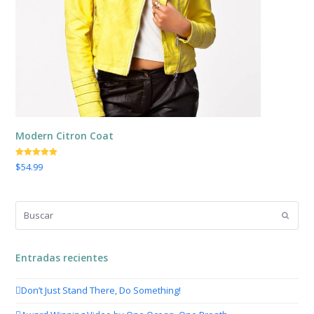
Modern Citron Coat
El
El
Valorado
$
54.99
con
5.00
de
precio
precio
5
original
actual
era:
es:
Buscar
$75.00.
$54.99.
Enviar
Entradas recientes
Don’t Just Stand There, Do Something!