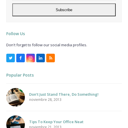
address
Subscribe
Follow Us
Don't forget to follow our social media profiles.
Twitter
Facebook
Instagram
LinkedIn
RSS
Popular Posts
Don’t Just Stand There, Do Something!
noviembre 28, 2013
Tips To Keep Your Office Neat
noviembre 21, 2013