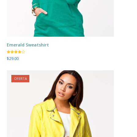
Emerald Sweatshirt
Valorado
$
29.00
con
4.00
de 5
OFERTA