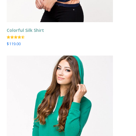
Colorful Silk Shirt
Valorado
$
119.00
con
4.50
de 5