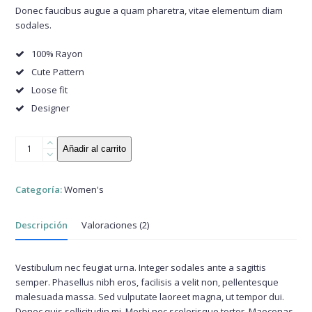
valoraciones
Donec faucibus augue a quam pharetra, vitae elementum diam
de
sodales.
clientes
100% Rayon
Cute Pattern
Loose fit
Designer
Sheer
Añadir al carrito
Black
Blouse
cantidad
Categoría:
Women's
Descripción
Valoraciones (2)
Vestibulum nec feugiat urna. Integer sodales ante a sagittis
semper. Phasellus nibh eros, facilisis a velit non, pellentesque
malesuada massa. Sed vulputate laoreet magna, ut tempor dui.
Donec quis sollicitudin mi. Morbi nec scelerisque tortor. Maecenas