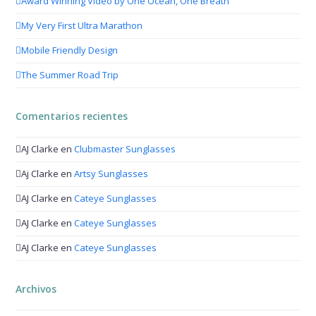
Award Winning Video by One Ocean, One Breath
My Very First Ultra Marathon
Mobile Friendly Design
The Summer Road Trip
Comentarios recientes
AJ Clarke
en
Clubmaster Sunglasses
Aj Clarke
en
Artsy Sunglasses
AJ Clarke
en
Cateye Sunglasses
AJ Clarke
en
Cateye Sunglasses
AJ Clarke
en
Cateye Sunglasses
Archivos