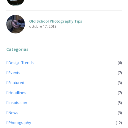
Old School Photography Tips
octubre 17, 2013
Categorías
Design Trends
(6)
Events
(7)
Featured
(3)
Headlines
(7)
Inspiration
(5)
News
(9)
Photography
(12)