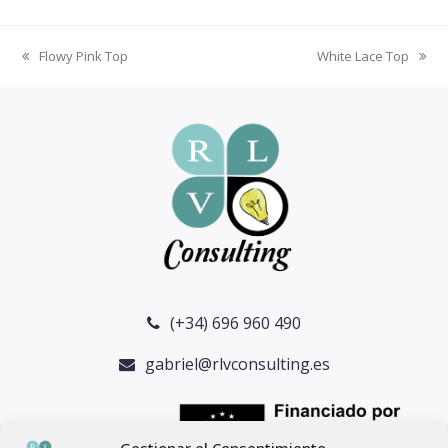
Flowy Pink Top
White Lace Top
previous
next
post:
post:
(+34) 696 960 490
gabriel@rlvconsulting.es